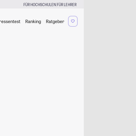
|
FÜR HOCHSCHULEN
FÜR LEHRER
ressentest
Ranking
Ratgeber