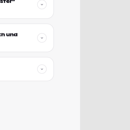
ster“
ich und