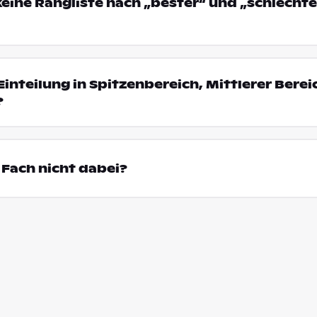
eine Rangliste nach „bester“ und „schlechte
Einteilung in Spitzenbereich, Mittlerer Bere
?
Fach nicht dabei?