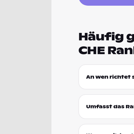
Häufig g
CHE Ran
An wen richtet
Umfasst das Ran