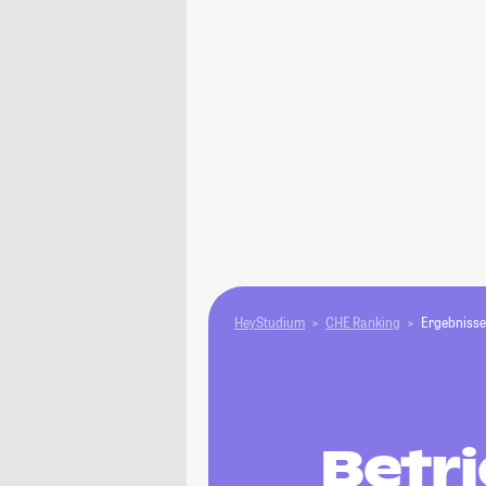
HeyStudium
CHE Ranking
Ergebnisse
Betr