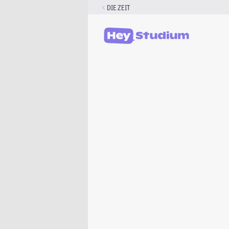
Zum
DIE ZEIT
Inhalt
springen