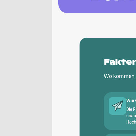
Fakte
Wo kommen d
Wie 
Die 
unab
Hochs