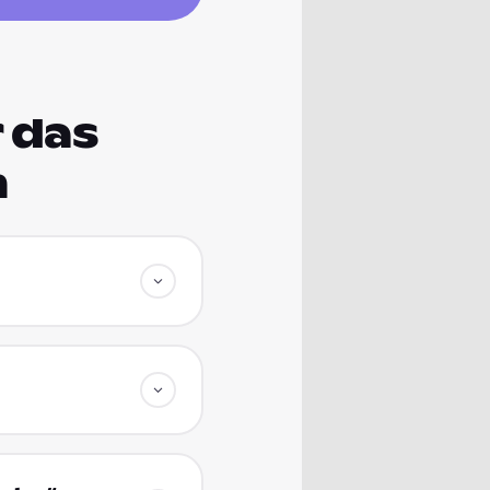
 das
m