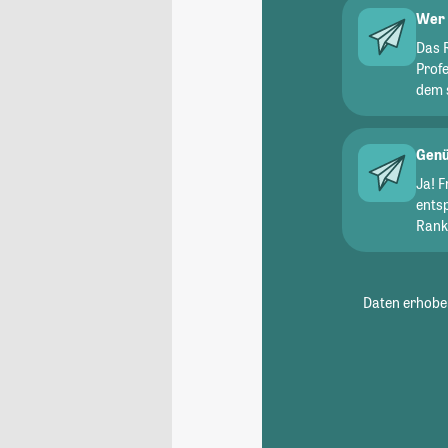
Wer 
Das 
Prof
dem 
Genü
Ja! 
ents
Ranki
Daten erhoben