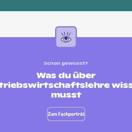
Schon gewusst?
Was du über
triebswirtschaftslehre wis
musst
Zum Fachporträt