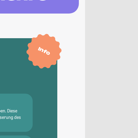
Info
en. Diese
sserung des