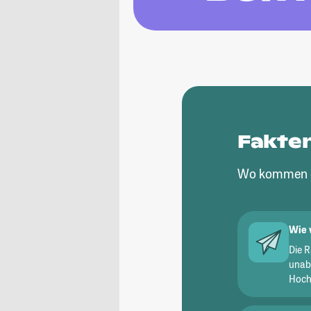
Fakte
Wo kommen d
Wie 
Die 
unab
Hochs