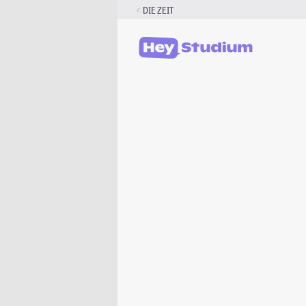
Zum
DIE ZEIT
Inhalt
springen