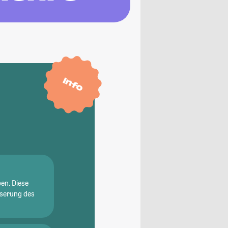
Info
en. Diese
sserung des