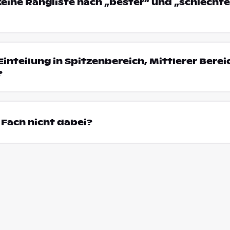
eine Rangliste nach „bester“ und „schlechte
Einteilung in Spitzenbereich, Mittlerer Bere
?
Fach nicht dabei?