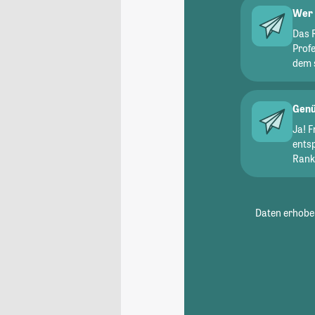
Wer 
Das 
Prof
dem 
Genü
Ja! 
ents
Ranki
Daten erhoben