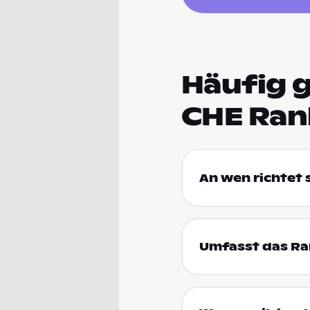
Häufig g
CHE Ran
An wen richtet
Umfasst das Ran