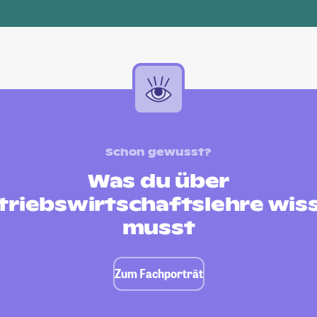
Schon gewusst?
Was du über
triebswirtschaftslehre wis
musst
Zum Fachporträt