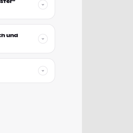
ster“
ich und