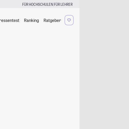
|
FÜR HOCHSCHULEN
FÜR LEHRER
ressentest
Ranking
Ratgeber