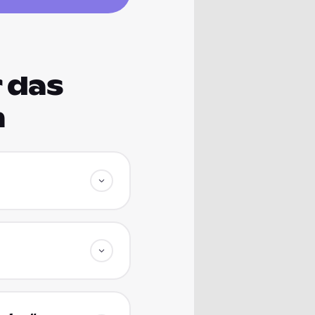
 das
m