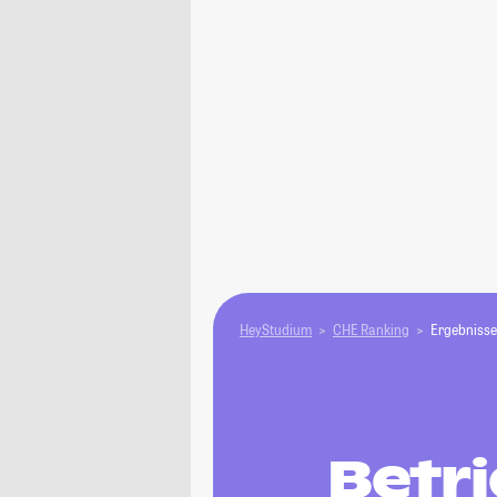
HeyStudium
CHE Ranking
Ergebnisse
Betr