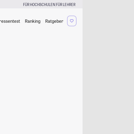
|
FÜR HOCHSCHULEN
FÜR LEHRER
ressentest
Ranking
Ratgeber