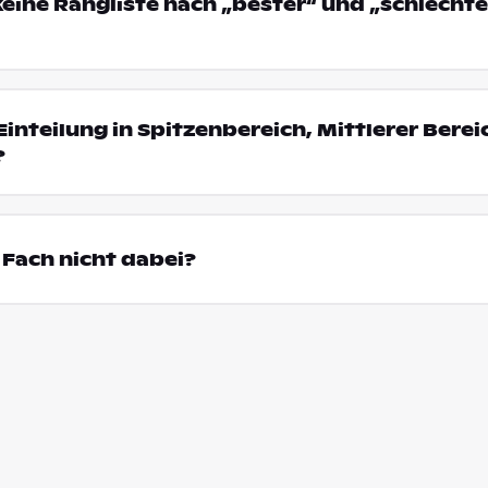
eine Rangliste nach „bester“ und „schlechte
Einteilung in Spitzenbereich, Mittlerer Bere
?
Fach nicht dabei?