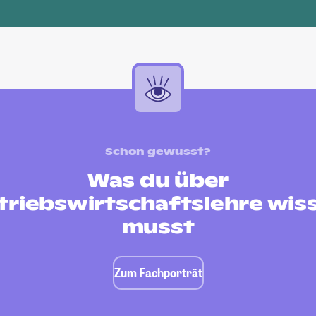
Schon gewusst?
Was du über
triebswirtschaftslehre wis
musst
Zum Fachporträt