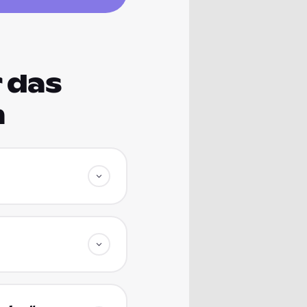
 das
m