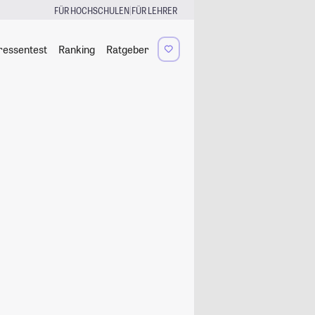
|
FÜR HOCHSCHULEN
FÜR LEHRER
ressentest
Ranking
Ratgeber