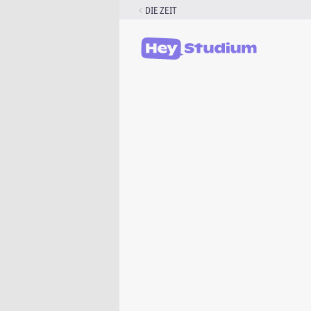
Zum
DIE ZEIT
Inhalt
springen