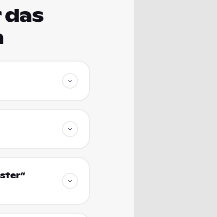
 das
m
ster“