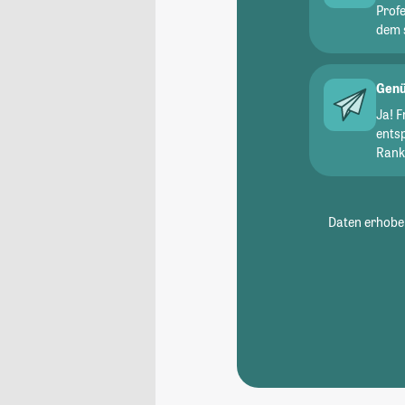
Prof
dem 
Genü
Ja! 
ents
Ranki
Daten erhoben