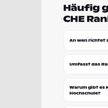
Häufig g
CHE Ran
An wen richtet
Umfasst das Ran
Warum gibt es k
Hochschule?