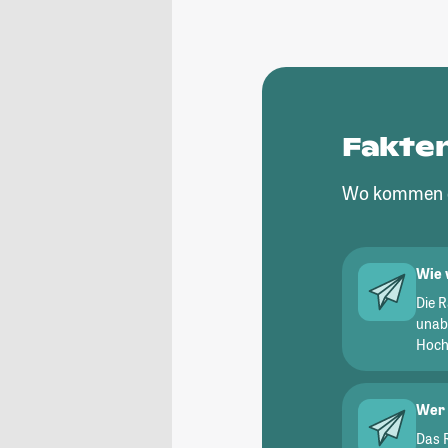
Fakte
Wo kommen d
Wie 
Die 
unab
Hochs
Wer 
Das 