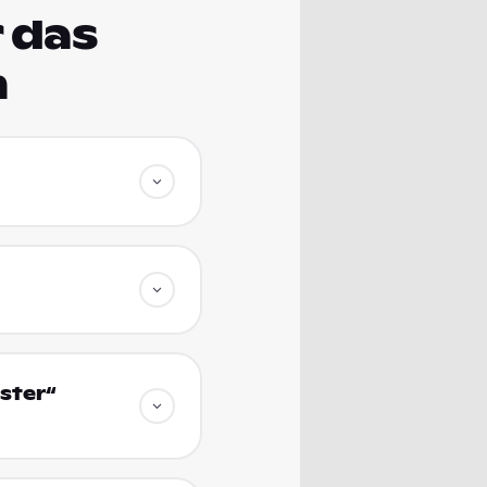
 das
m
ster“