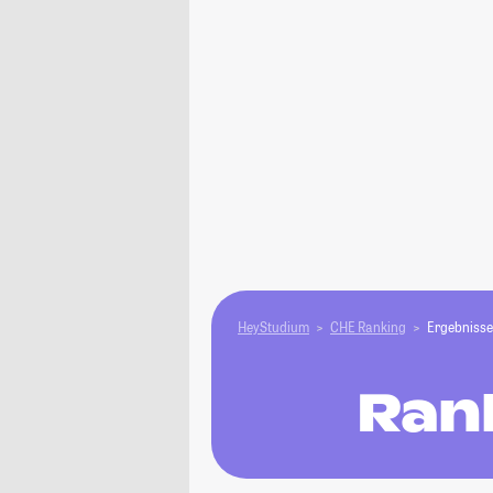
HeyStudium
CHE Ranking
Ergebnisse
Ran