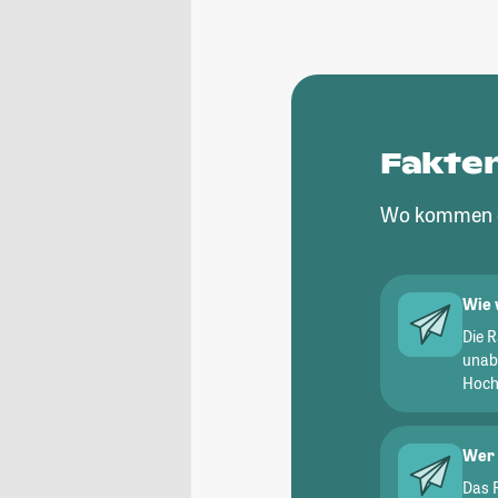
Fakte
Wo kommen d
Wie 
Die 
unab
Hochs
Wer 
Das 