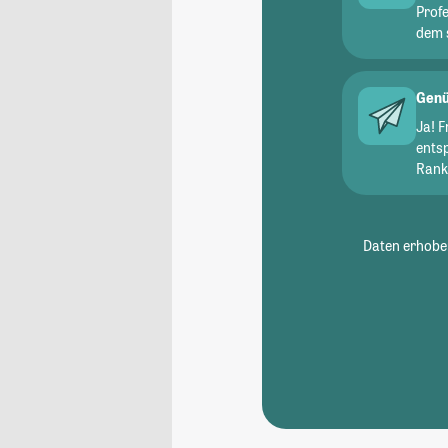
Prof
dem 
Genü
Ja! 
ents
Ranki
Daten erhoben