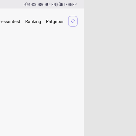
|
FÜR HOCHSCHULEN
FÜR LEHRER
ressentest
Ranking
Ratgeber