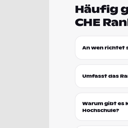
Häufig g
CHE Ran
An wen richtet
Umfasst das Ran
Warum gibt es k
Hochschule?