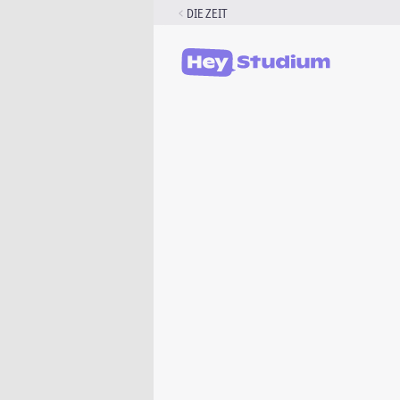
Zum
DIE ZEIT
Inhalt
springen