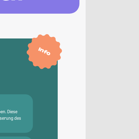
Info
en. Diese
sserung des