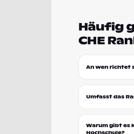
Häufig g
CHE Ran
An wen richtet
Umfasst das Ran
Warum gibt es k
Hochschule?