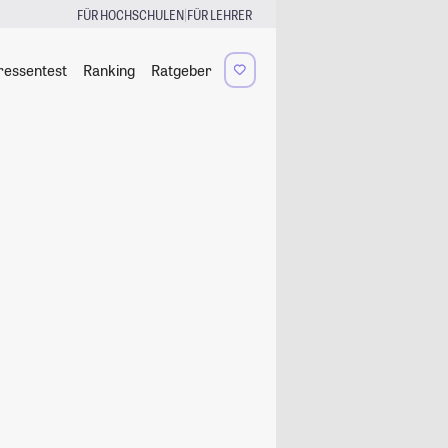
|
FÜR HOCHSCHULEN
FÜR LEHRER
ressentest
Ranking
Ratgeber