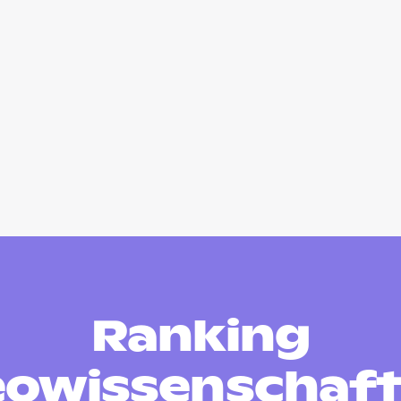
Ranking
owissenschaf