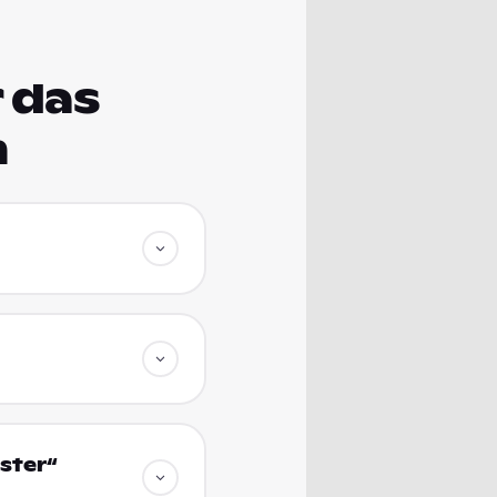
 das
m
ster“