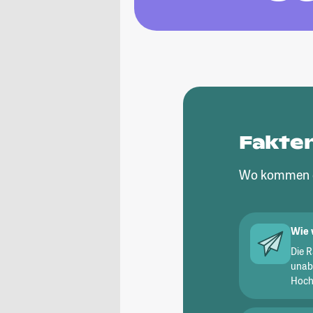
Fakte
Wo kommen d
Wie 
Die 
unab
Hochs