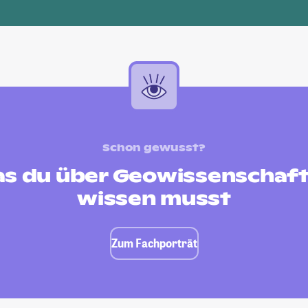
Schon gewusst?
s du über Geowissenschaf
wissen musst
Zum Fachporträt