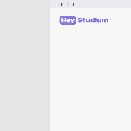
Zum
DIE ZEIT
Inhalt
springen