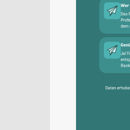
Wer 
Das 
Prof
dem 
Genü
Ja! 
ents
Ranki
Daten erhoben