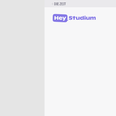
Zum
DIE ZEIT
Inhalt
springen