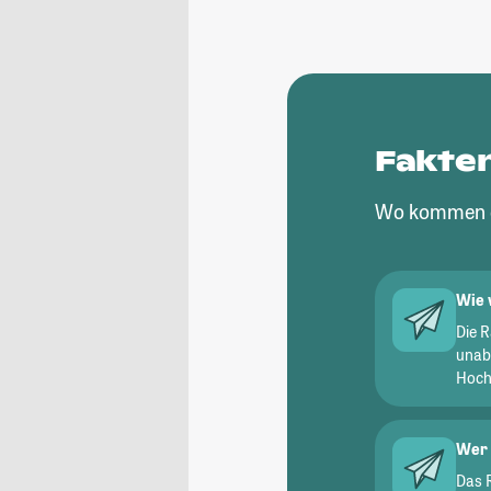
Fakte
Wo kommen d
Wie 
Die 
unab
Hochs
Wer 
Das 