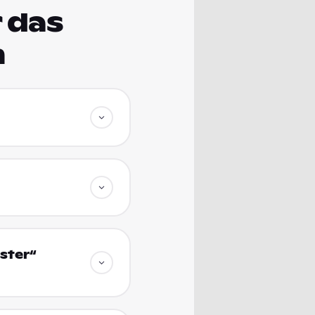
 das
m
ster“