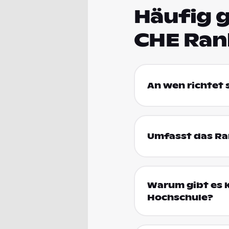
Häufig g
CHE Ran
An wen richtet
Umfasst das Ran
Warum gibt es k
Hochschule?