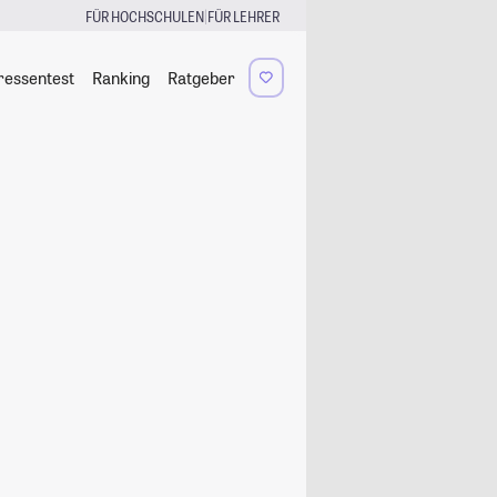
|
FÜR HOCHSCHULEN
FÜR LEHRER
ressentest
Ranking
Ratgeber