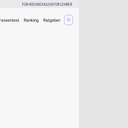
|
FÜR HOCHSCHULEN
FÜR LEHRER
ressentest
Ranking
Ratgeber