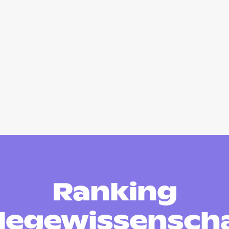
Ranking
legewissensch