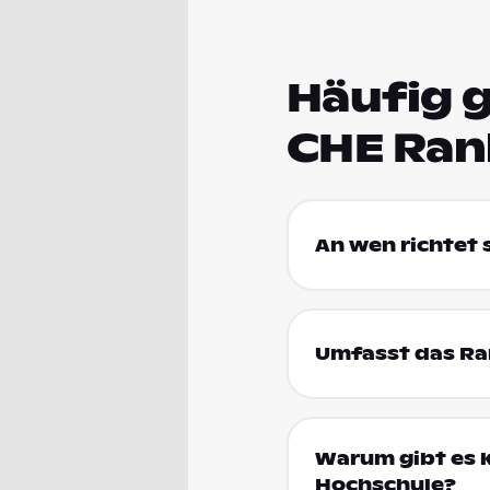
Häufig g
CHE Ran
An wen richtet
Umfasst das Ran
Warum gibt es k
Hochschule?