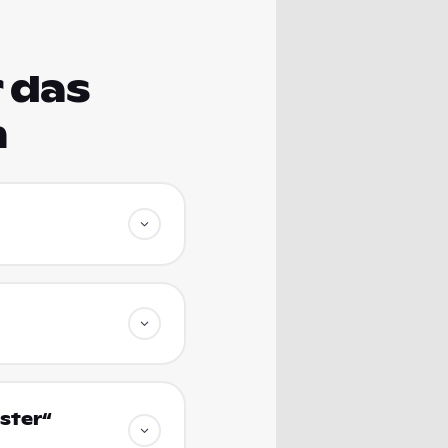
 das
m
ster“