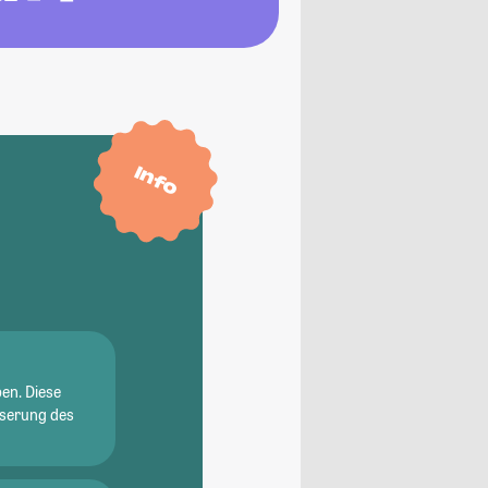
Info
en. Diese
sserung des