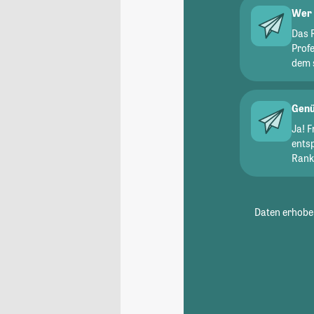
Wer 
Das 
Prof
dem 
Genü
Ja! 
ents
Ranki
Daten erhoben