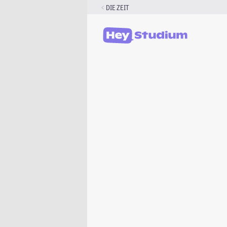
Zum
DIE ZEIT
Inhalt
springen