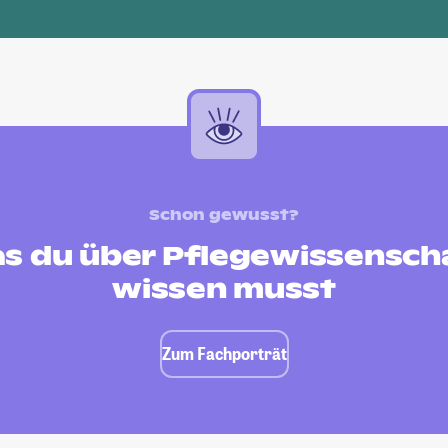
Schon gewusst?
s du über Pflegewissensch
wissen musst
Zum Fachporträt