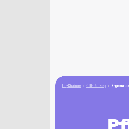
HeyStudium
CHE Ranking
Ergebnisse
Pf