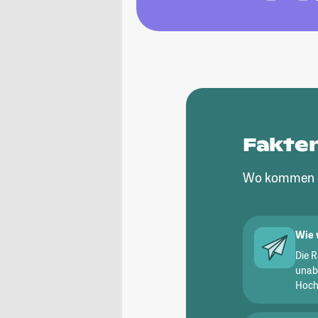
Fakte
Wo kommen d
Wie 
Die 
unab
Hochs