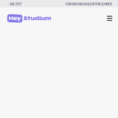
Zum
|
DIE ZEIT
FÜR HOCHSCHULEN
FÜR LEHRER
Inhalt
springen