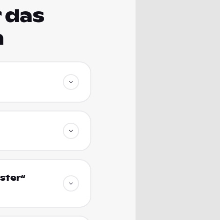
 das
m
ster“