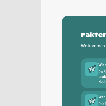
Fakte
Wo kommen d
Wie 
Die 
unab
Hochs
Wer 
Das 