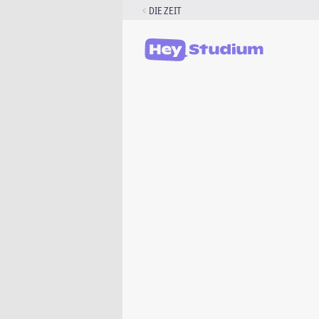
Zum
DIE ZEIT
Inhalt
springen