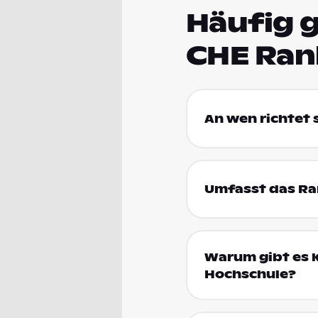
Häufig g
CHE Ran
An wen richtet
Umfasst das Ran
Warum gibt es k
Hochschule?