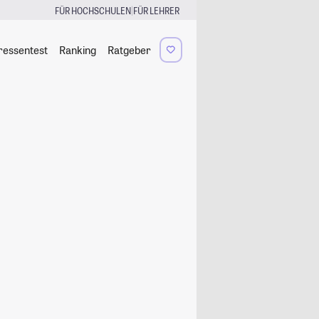
|
FÜR HOCHSCHULEN
FÜR LEHRER
ressentest
Ranking
Ratgeber