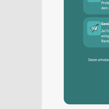
Prof
dem 
Genü
Ja! 
ents
Ranki
Daten erhoben