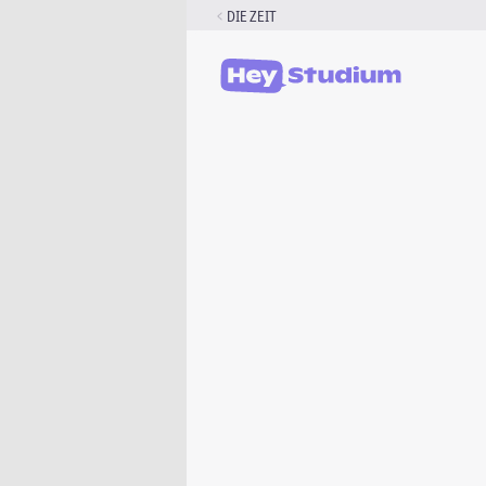
Zum
DIE ZEIT
Inhalt
springen