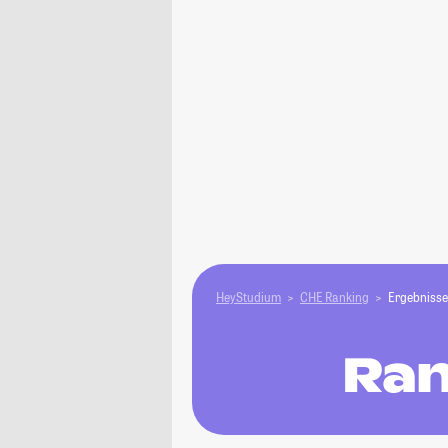
HeyStudium
CHE Ranking
Ergebnisse
Ran