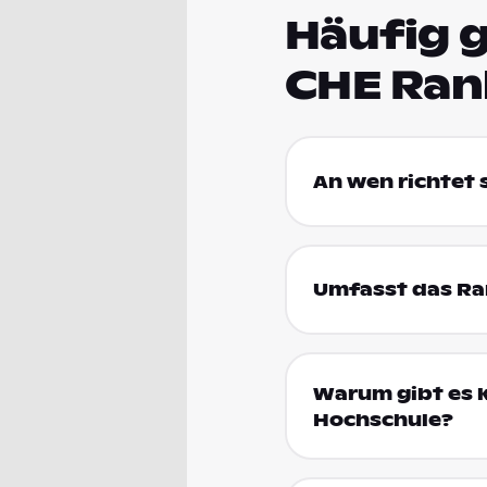
Häufig g
CHE Ran
An wen richtet
Umfasst das Ran
Warum gibt es k
Hochschule?