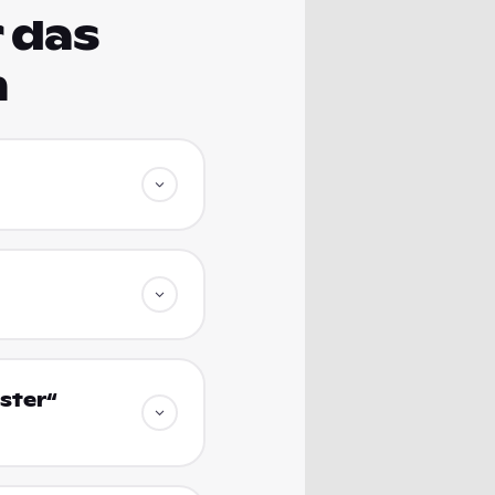
 das
m
ster“