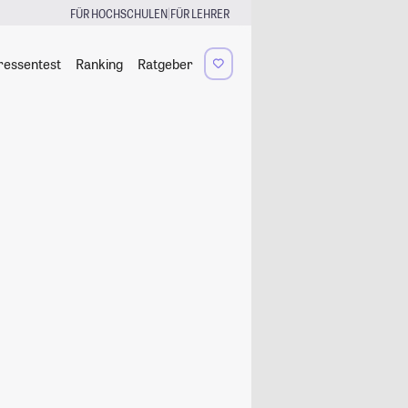
|
FÜR HOCHSCHULEN
FÜR LEHRER
ressentest
Ranking
Ratgeber