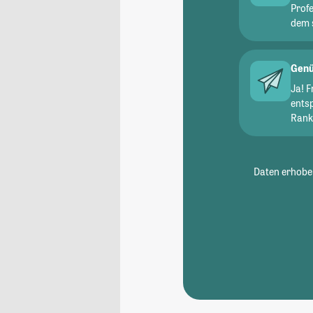
Prof
dem 
Genü
Ja! 
ents
Ranki
Daten erhoben