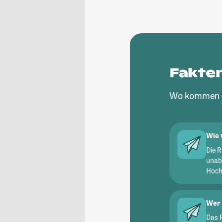
Fakte
Wo kommen d
Wie 
Die 
unab
Hochs
Wer 
Das 