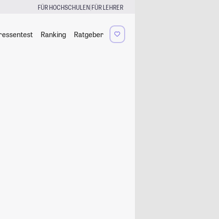
|
FÜR HOCHSCHULEN
FÜR LEHRER
ressentest
Ranking
Ratgeber