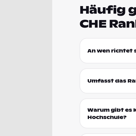
Häufig g
CHE Ran
An wen richtet
Umfasst das Ran
Warum gibt es k
Hochschule?