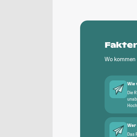
Fakte
Wo kommen d
Wie 
Die 
unab
Hochs
Wer 
Das 