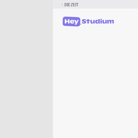
Zum
DIE ZEIT
Inhalt
springen