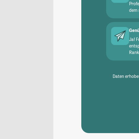
Prof
dem 
Genü
Ja! 
ents
Ranki
Daten erhoben