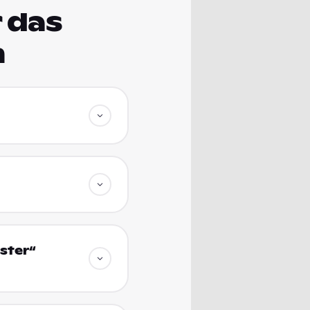
 das
m
ster“