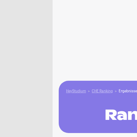
HeyStudium
CHE Ranking
Ergebnisse
Ran