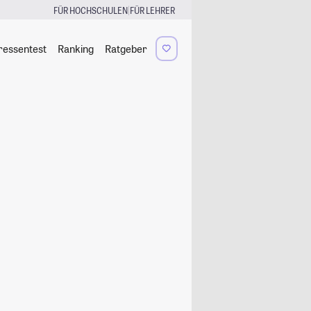
|
FÜR HOCHSCHULEN
FÜR LEHRER
ressentest
Ranking
Ratgeber