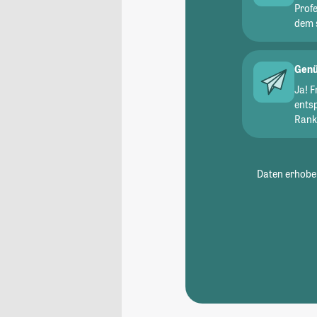
Prof
dem 
Genü
Ja! 
ents
Ranki
Daten erhoben