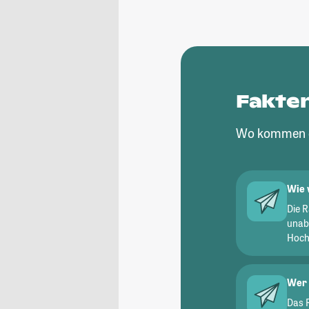
Fakte
Wo kommen d
Wie 
Die 
unab
Hochs
Wer 
Das 