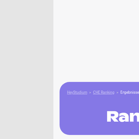
HeyStudium
CHE Ranking
Ergebnisse
Ran