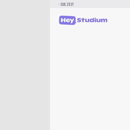
Zum
DIE ZEIT
Inhalt
springen