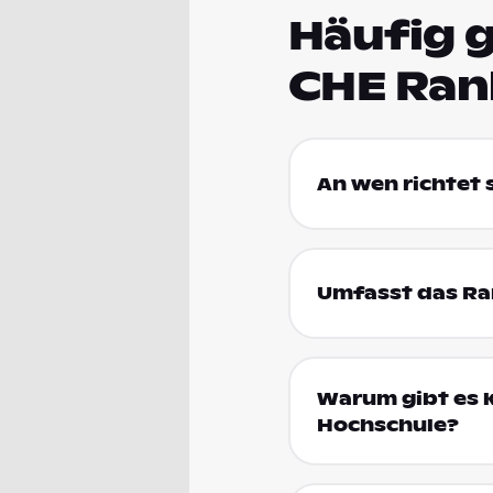
Häufig g
CHE Ran
An wen richtet
Umfasst das Ran
Warum gibt es k
Hochschule?