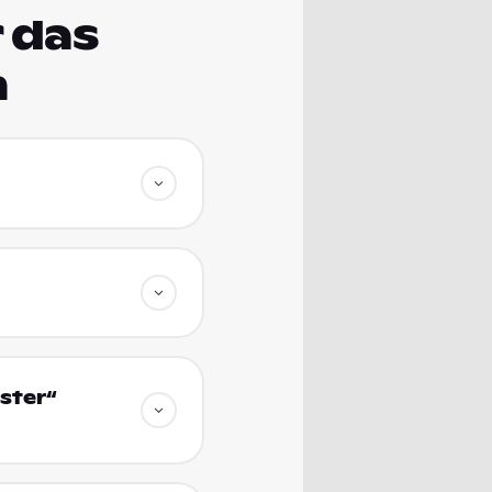
 das
m
ster“