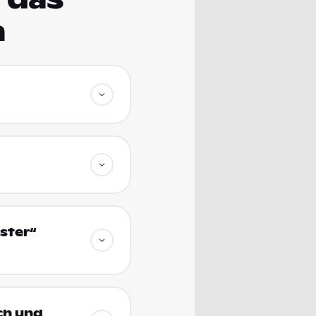
m
ster“
ich und