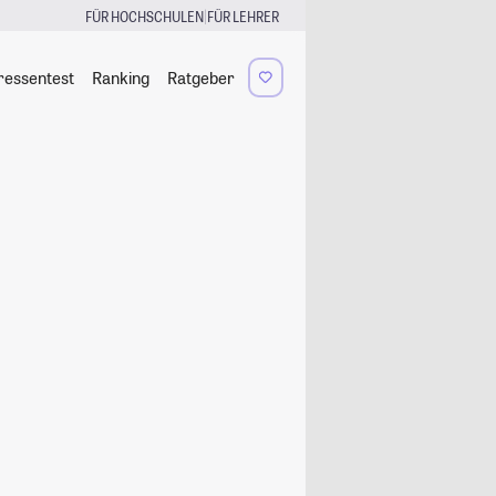
|
FÜR HOCHSCHULEN
FÜR LEHRER
ressentest
Ranking
Ratgeber