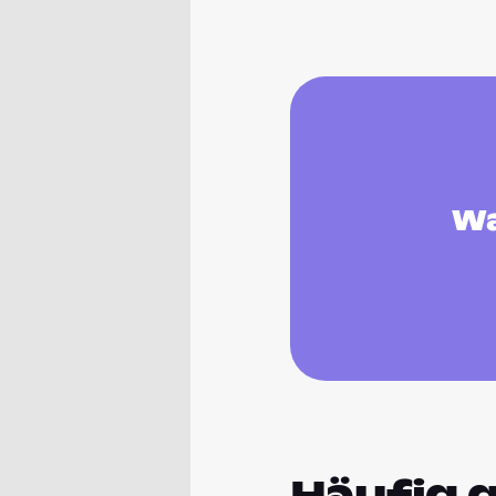
Wa
Häufig g