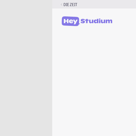
Zum
DIE ZEIT
Inhalt
springen