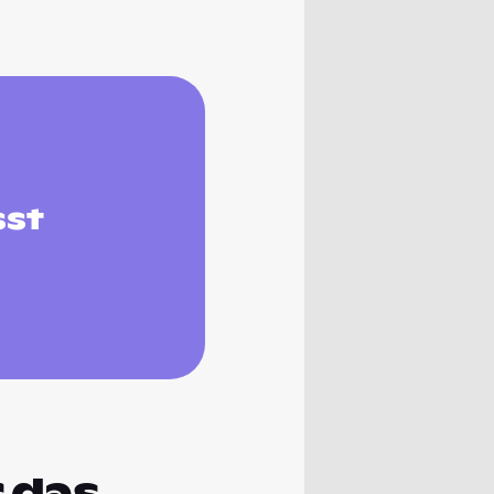
sst
 das