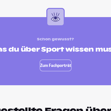
Schon gewusst?
s du über Sport wissen mu
Zum Fachporträt
estellte Fragen über