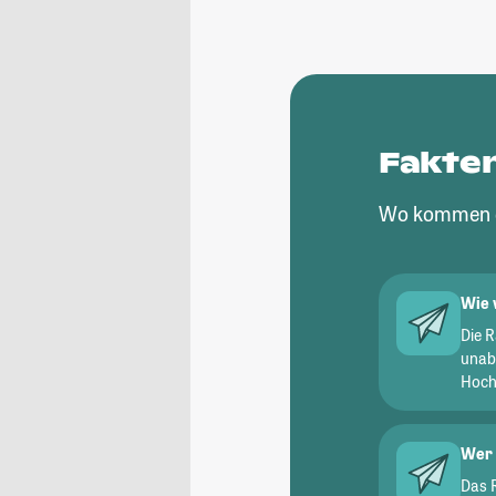
Fakte
Wo kommen d
Wie 
Die 
unab
Hochs
Wer 
Das 