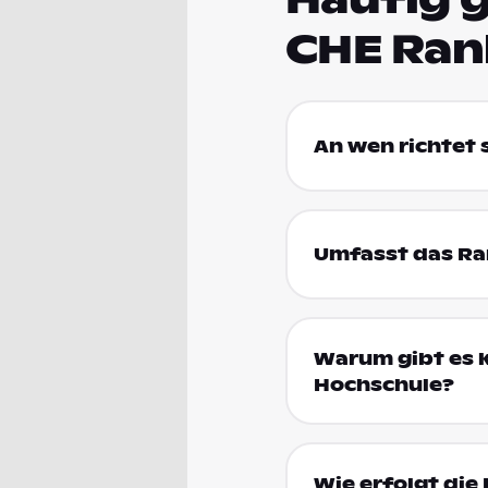
CHE Ran
An wen richtet
Umfasst das Ran
Warum gibt es k
Hochschule?
Wie erfolgt die 