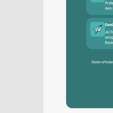
Prof
dem 
Genü
Ja! 
ents
Ranki
Daten erhoben