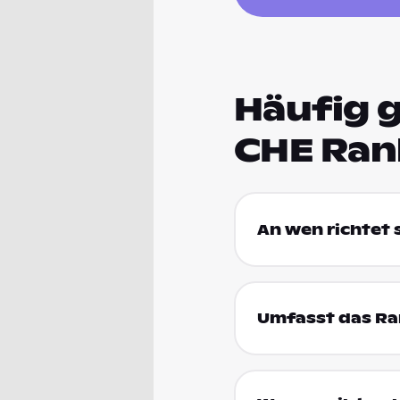
Häufig g
CHE Ran
An wen richtet
Umfasst das Ran