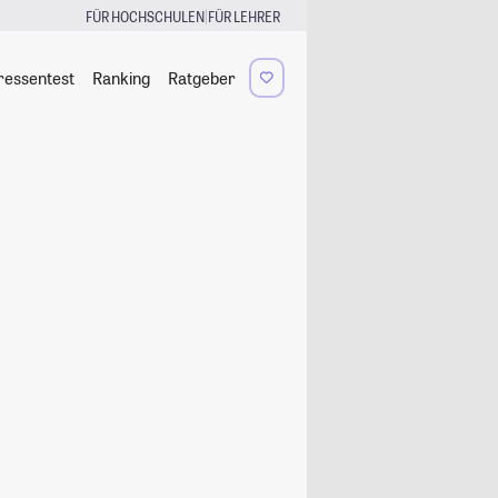
|
FÜR HOCHSCHULEN
FÜR LEHRER
ressentest
Ranking
Ratgeber