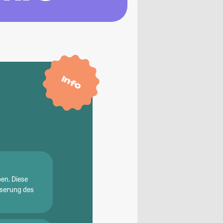
Info
en. Diese
sserung des