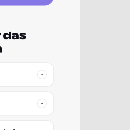
 das
m