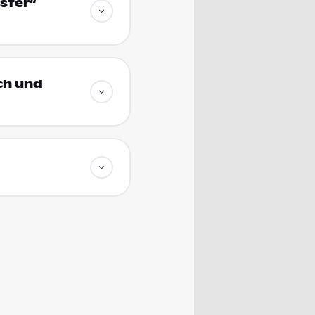
ster“
ich und