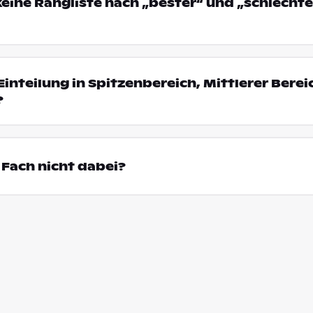
eine Rangliste nach „bester“ und „schlechte
Einteilung in Spitzenbereich, Mittlerer Bere
?
Fach nicht dabei?