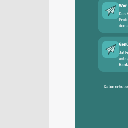
Wer 
Das 
Prof
dem 
Genü
Ja! 
ents
Ranki
Daten erhoben