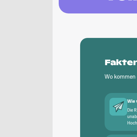
Fakte
Wo kommen d
Wie 
Die 
unab
Hochs