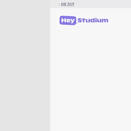
Zum
DIE ZEIT
Inhalt
springen