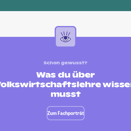
Schon gewusst?
Was du über
olkswirtschaftslehre wiss
musst
Zum Fachporträt