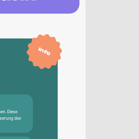
Info
en. Diese
sserung des