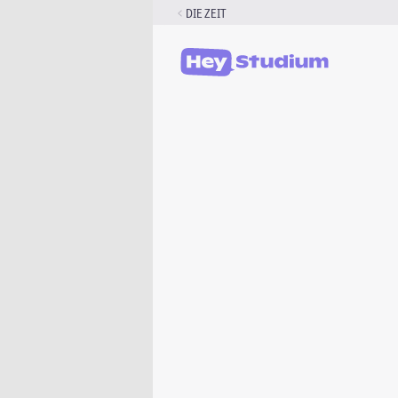
Zum
DIE ZEIT
Inhalt
springen