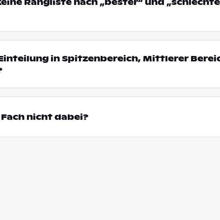
eine Rangliste nach „bester“ und „schlechte
Einteilung in Spitzenbereich, Mittlerer Bere
?
Fach nicht dabei?