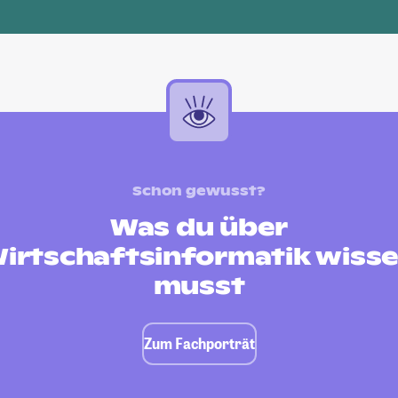
Schon gewusst?
Was du über
irtschaftsinformatik wiss
musst
Zum Fachporträt