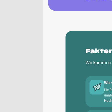
Fakte
Wo kommen d
Wie 
Die 
unab
Hochs