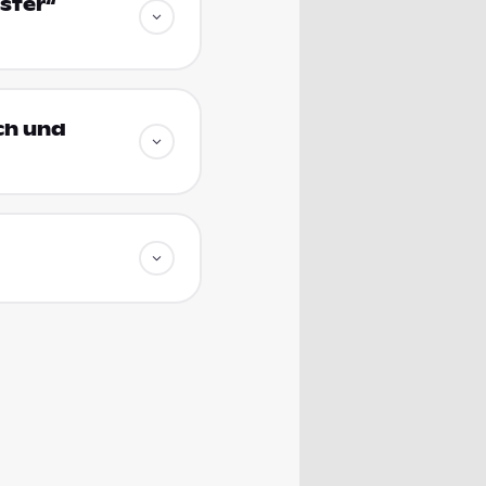
ster“
ich und