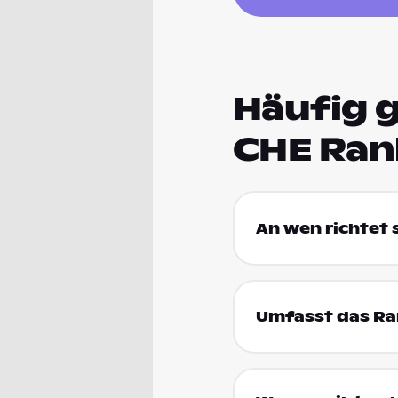
Häufig g
CHE Ran
An wen richtet
Umfasst das Ran