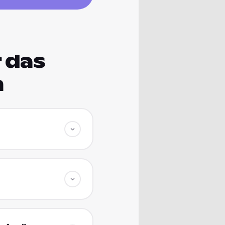
 das
m