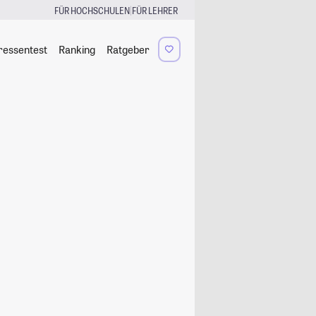
|
FÜR HOCHSCHULEN
FÜR LEHRER
ressentest
Ranking
Ratgeber