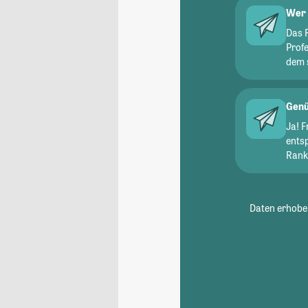
Wer 
Das 
Prof
dem 
Genü
Ja! 
ents
Ranki
Daten erhoben