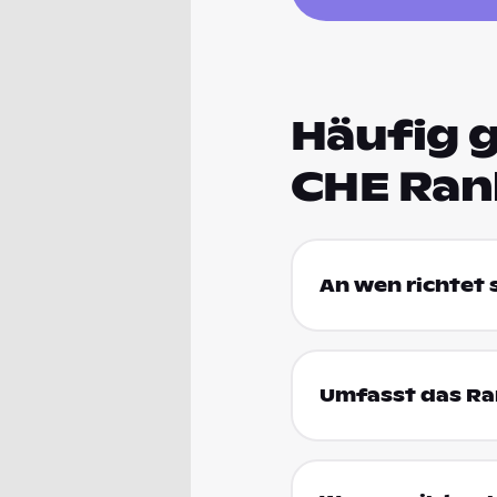
Häufig g
CHE Ran
An wen richtet
Umfasst das Ran