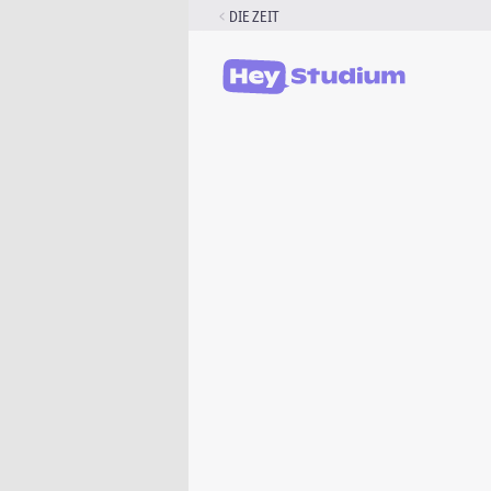
Zum
DIE ZEIT
Inhalt
springen