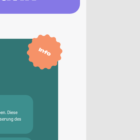
Info
en. Diese
sserung des