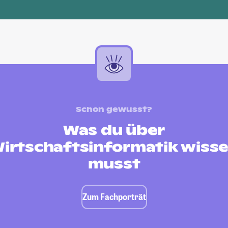
Schon gewusst?
Was du über
irtschaftsinformatik wiss
musst
Zum Fachporträt