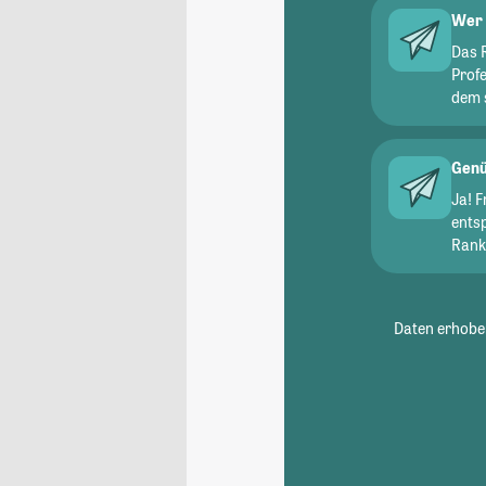
Wer 
Das 
Prof
dem 
Genü
Ja! 
ents
Ranki
Daten erhoben