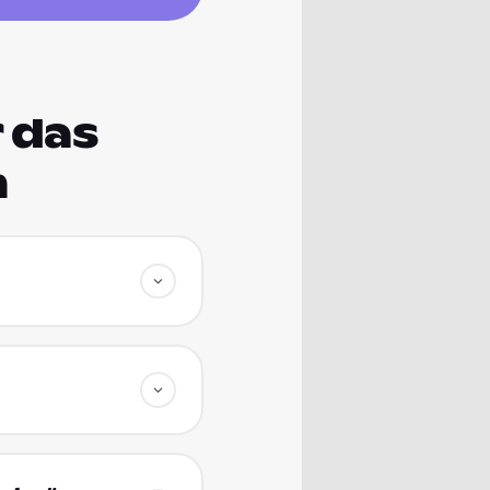
 das
m