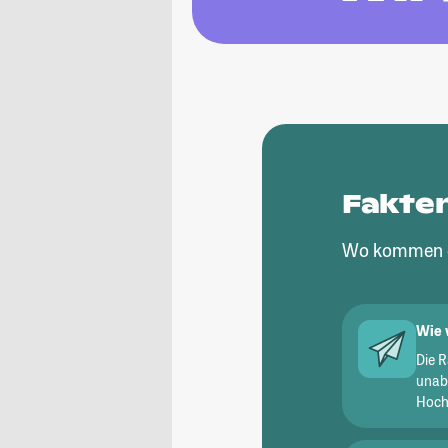
Fakte
Wo kommen d
Wie 
Die 
unab
Hochs