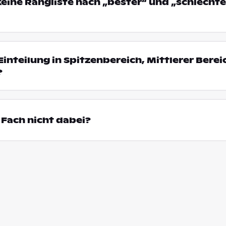
eine Rangliste nach „bester“ und „schlechte
Einteilung in Spitzenbereich, Mittlerer Bere
?
Fach nicht dabei?