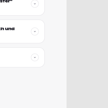
ster“
ich und