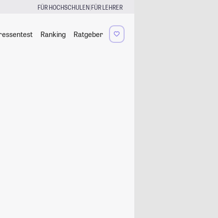
|
FÜR HOCHSCHULEN
FÜR LEHRER
ressentest
Ranking
Ratgeber