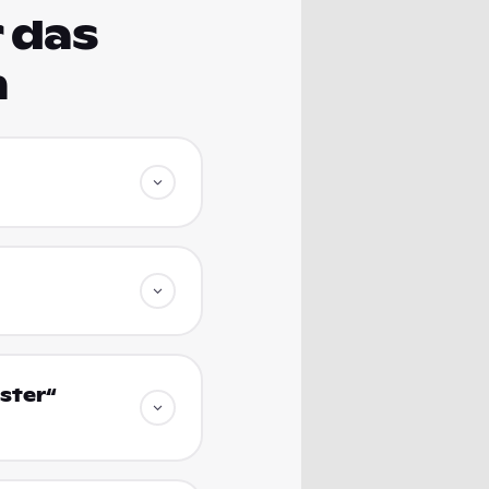
 das
m
ster“