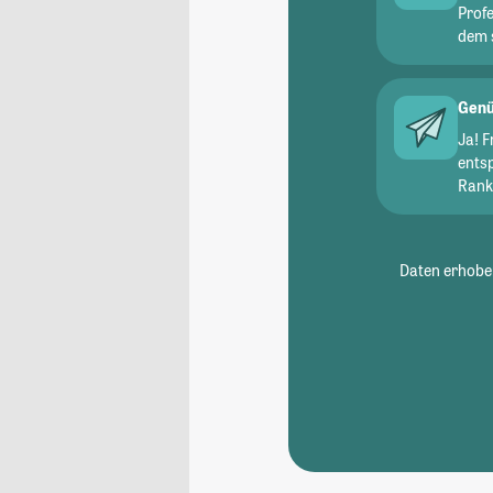
Prof
dem 
Genü
Ja! 
ents
Ranki
Daten erhoben