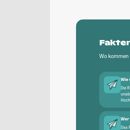
Fakte
Wo kommen d
Wie 
Die 
unab
Hochs
Wer 
Das 