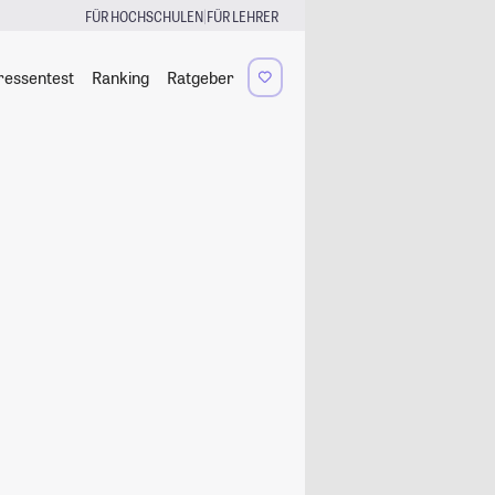
|
FÜR HOCHSCHULEN
FÜR LEHRER
ressentest
Ranking
Ratgeber