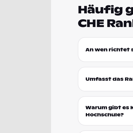
Häufig g
CHE Ran
An wen richtet
Umfasst das Ran
Warum gibt es k
Hochschule?