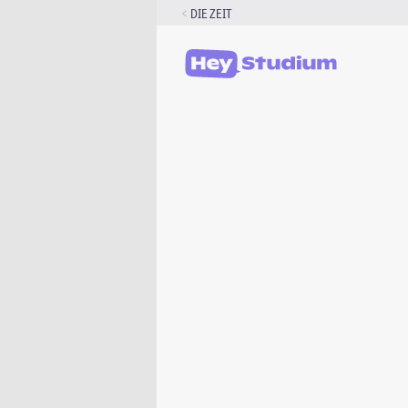
Zum
DIE ZEIT
Inhalt
springen