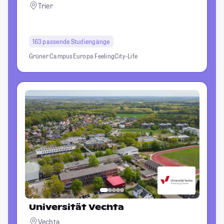
Trier
163 passende Studiengänge
Grüner Campus
Europa Feeling
City-Life
Universität Vechta
Vechta