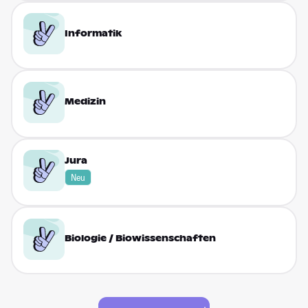
Informatik
Medizin
Jura
Neu
Biologie / Biowissen­schaften