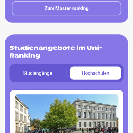
Zum Masterranking
Studienangebote im Uni-
Ranking
Studiengänge
Hochschulen