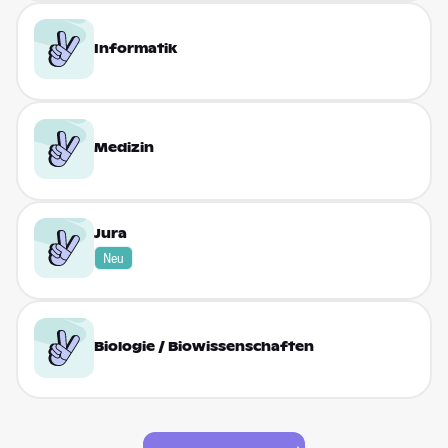
Informatik
Medizin
Jura
Neu
Biologie / Biowissen­schaften