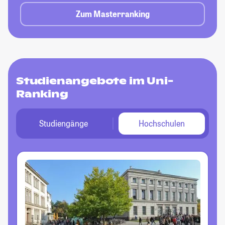
Zum Masterranking
Studienangebote im Uni-
Ranking
Studiengänge
Hochschulen