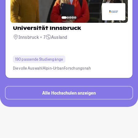
Universität Innsbruck
Innsbruck + 7
Ausland
190 passende Studiengänge
Die volle Auswahl
Alpin-Urban
Forschungsnah
Alle Hochschulen anzeigen