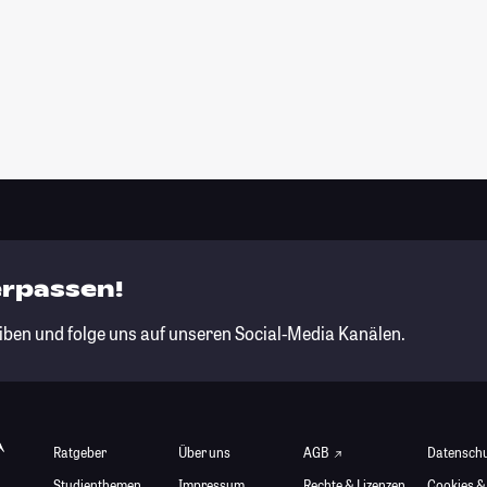
erpassen!
iben und folge uns auf unseren Social-Media Kanälen.
Ratgeber
Über uns
AGB
Datensch
Studienthemen
Impressum
Rechte & Lizenzen
Cookies &