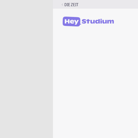
Zum
DIE ZEIT
Inhalt
springen