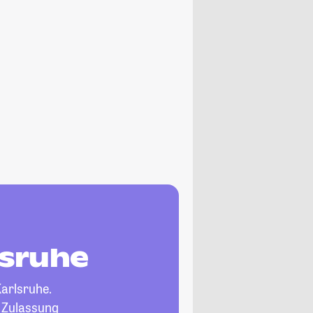
lsruhe
Karlsruhe.
, Zulassung