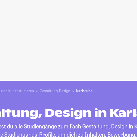
 und Kunst studieren
Gestaltung, Design
Karlsruhe
ltung, Design in Kar
est du alle Studiengänge zum Fach
Gestaltung, Design
in 
die Studiengangs-Profile, um dich zu Inhalten, Bewerbung