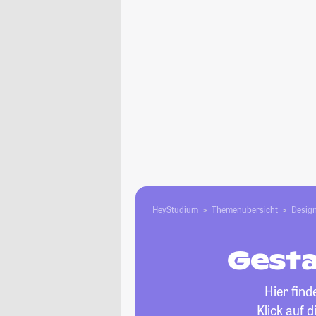
HeyStudium
Themenübersicht
Design
Gesta
Hier find
Klick auf 