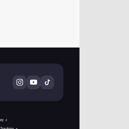
utz
 Tracking