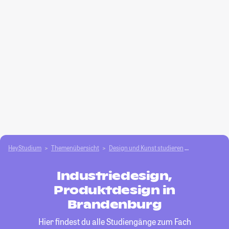
HeyStudium
Themenübersicht
Design und Kunst studieren
Industriedes
Industriedesign,
Produktdesign in
Brandenburg
Hier findest du alle Studiengänge zum Fach