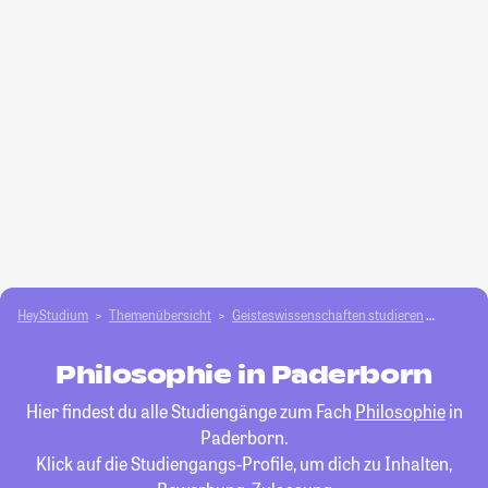
HeyStudium
Themenübersicht
Geisteswissenschaften studieren
Philos
Philosophie in Paderborn
Hier findest du alle Studiengänge zum Fach
Philosophie
in
Paderborn.
Klick auf die Studiengangs-Profile, um dich zu Inhalten,