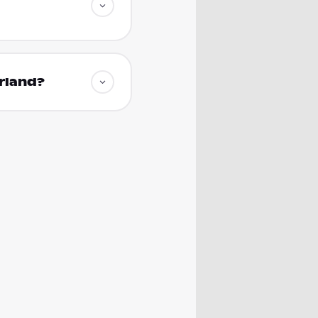
rland?