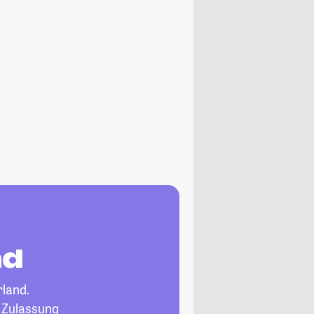
nd
rland.
, Zulassung