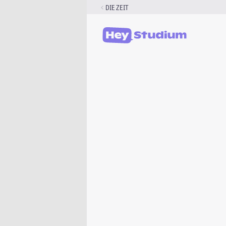
Zum
DIE ZEIT
Inhalt
springen