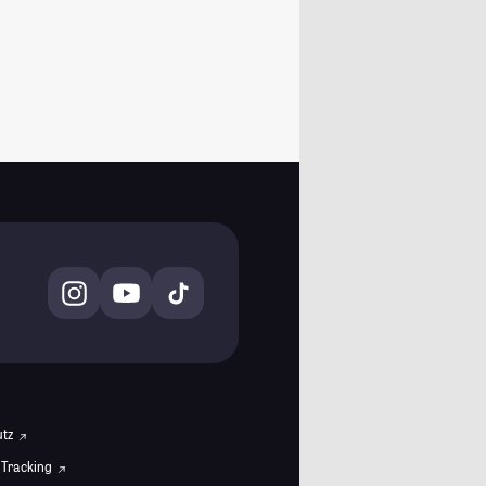
utz
 Tracking