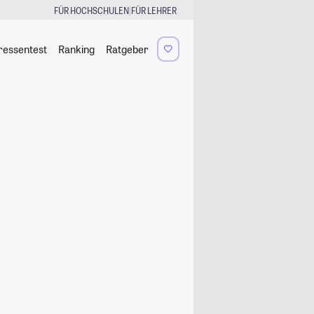
|
FÜR HOCHSCHULEN
FÜR LEHRER
ressentest
Ranking
Ratgeber