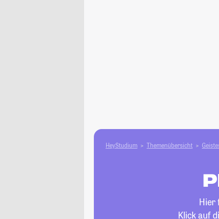
HeyStudium
Themenübersicht
Geiste
P
Hier 
Klick auf 