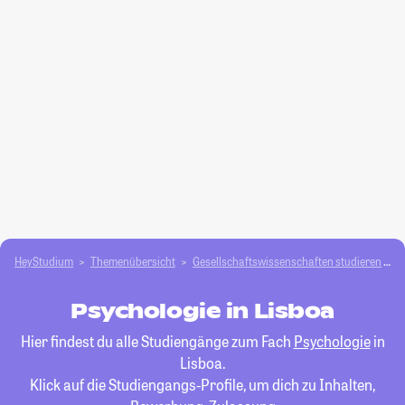
HeyStudium
Themenübersicht
Gesellschafts­­wissenschaften studieren
P
Psychologie in Lisboa
Hier findest du alle Studiengänge zum Fach
Psychologie
in
Lisboa.
Klick auf die Studiengangs-Profile, um dich zu Inhalten,