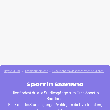
HeyStudium
Themenübersicht
Gesellschafts­­wissenschaften studieren
S
Sport in Saarland
Hier findest du alle Studiengänge zum Fach
Sport
in
Saarland.
Klick auf die Studiengangs-Profile, um dich zu Inhalten,