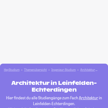
HeyStudium
Themenübersicht
Ingenieur-Studium
Architektur
Leinfe
Architektur in Leinfelden-
Echterdingen
Hier findest du alle Studiengänge zum Fach
Architektur
in
Leinfelden-Echterdingen.