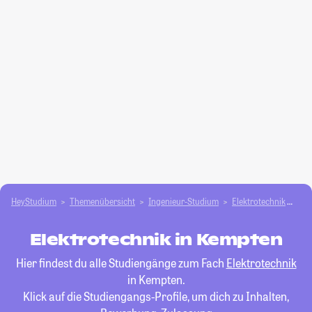
HeyStudium
Themenübersicht
Ingenieur-Studium
Elektrotechnik
Ke
Elektrotechnik in Kempten
Hier findest du alle Studiengänge zum Fach
Elektrotechnik
in Kempten.
Klick auf die Studiengangs-Profile, um dich zu Inhalten,