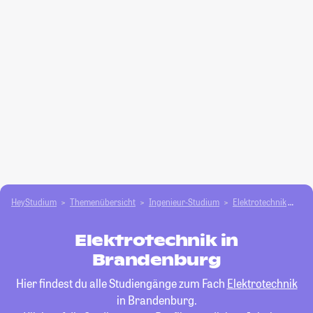
HeyStudium
Themenübersicht
Ingenieur-Studium
Elektrotechnik
Br
Elektrotechnik in
Brandenburg
Hier findest du alle Studiengänge zum Fach
Elektrotechnik
in Brandenburg.