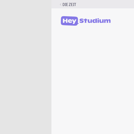
Zum
DIE ZEIT
Inhalt
springen