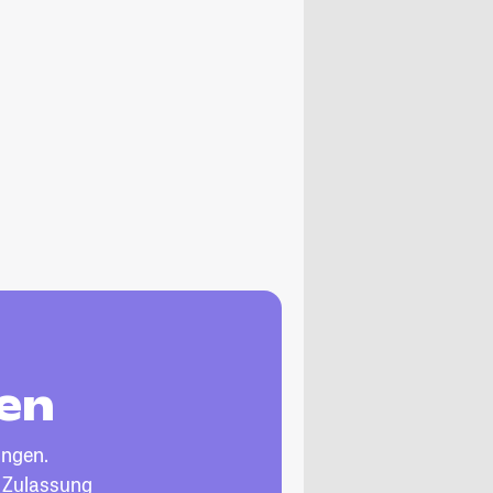
gen
ingen.
, Zulassung