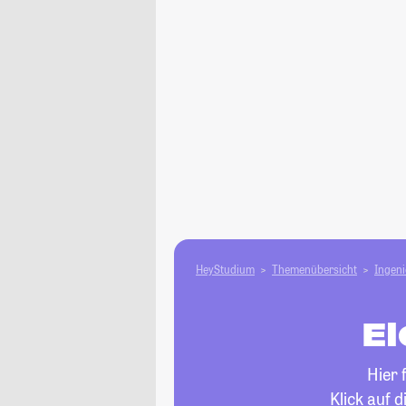
HeyStudium
Themenübersicht
Ingen
El
Hier 
Klick auf 