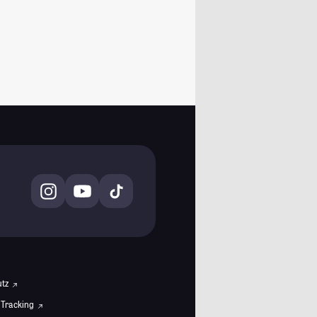
utz
 Tracking