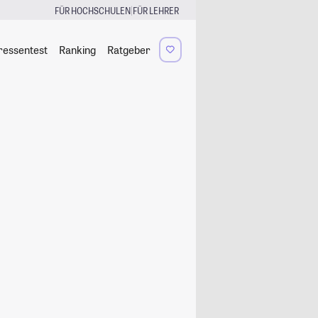
|
FÜR HOCHSCHULEN
FÜR LEHRER
ressentest
Ranking
Ratgeber