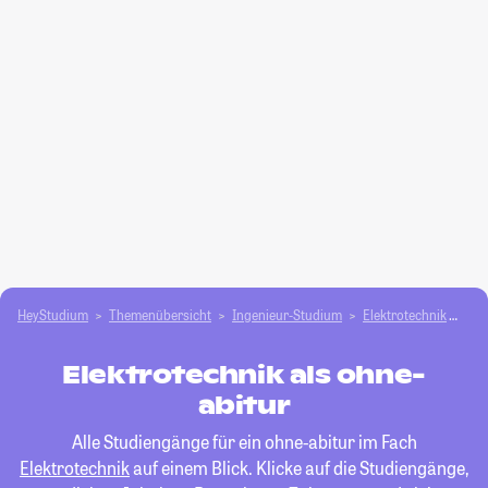
HeyStudium
Themenübersicht
Ingenieur-Studium
Elektrotechnik
ohn
Elektrotechnik als ohne-
abitur
Alle Studiengänge für ein ohne-abitur im Fach
Elektrotechnik
auf einem Blick. Klicke auf die Studiengänge,