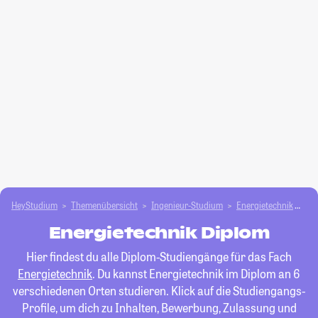
HeyStudium
Themenübersicht
Ingenieur-Studium
Energietechnik
Di
Energietechnik Diplom
Hier findest du alle Diplom-Studiengänge für das Fach
Energietechnik
. Du kannst Energietechnik im Diplom an 6
verschiedenen Orten studieren. Klick auf die Studiengangs-
Profile, um dich zu Inhalten, Bewerbung, Zulassung und