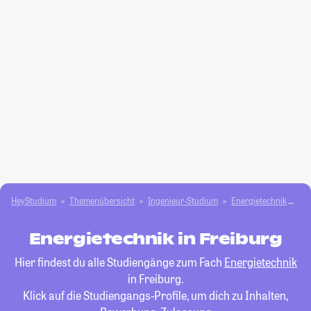
HeyStudium
Themenübersicht
Ingenieur-Studium
Energietechnik
Fr
Energietechnik in Freiburg
Hier findest du alle Studiengänge zum Fach
Energietechnik
in Freiburg.
Klick auf die Studiengangs-Profile, um dich zu Inhalten,