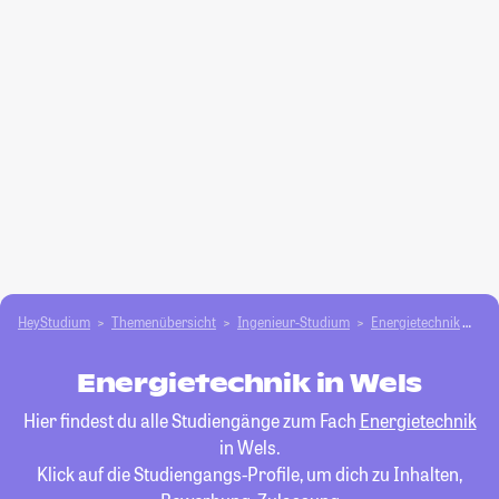
HeyStudium
Themenübersicht
Ingenieur-Studium
Energietechnik
We
Energietechnik in Wels
Hier findest du alle Studiengänge zum Fach
Energietechnik
in Wels.
Klick auf die Studiengangs-Profile, um dich zu Inhalten,