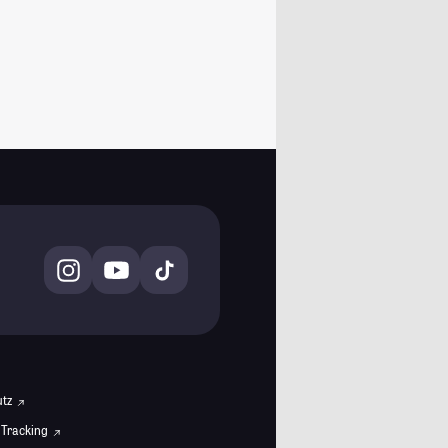
utz
 Tracking