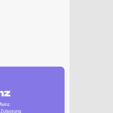
nz
Mainz.
, Zulassung