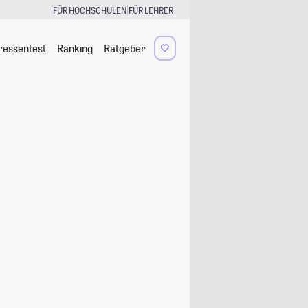
|
FÜR HOCHSCHULEN
FÜR LEHRER
ressentest
Ranking
Ratgeber