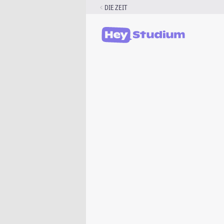
Zum
DIE ZEIT
Inhalt
springen