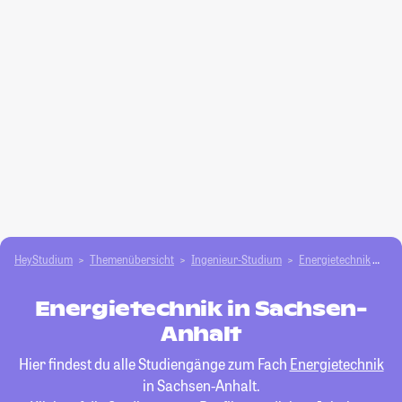
HeyStudium
Themenübersicht
Ingenieur-Studium
Energietechnik
Sa
Energietechnik in Sachsen-
Anhalt
Hier findest du alle Studiengänge zum Fach
Energietechnik
in Sachsen-Anhalt.