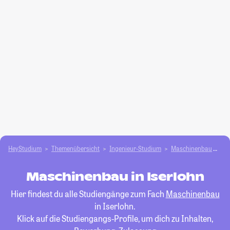
HeyStudium
Themenübersicht
Ingenieur-Studium
Maschinenbau
Is
Maschinenbau in Iserlohn
Hier findest du alle Studiengänge zum Fach
Maschinenbau
in Iserlohn.
Klick auf die Studiengangs-Profile, um dich zu Inhalten,