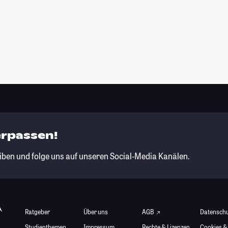
erpassen!
iben und folge uns auf unseren Social-Media Kanälen.
Ratgeber
Über uns
AGB
Datensch
Studienthemen
Impressum
Rechte & Lizenzen
Cookies &