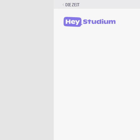
Zum
DIE ZEIT
Inhalt
springen