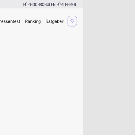
|
FÜR HOCHSCHULEN
FÜR LEHRER
ressentest
Ranking
Ratgeber