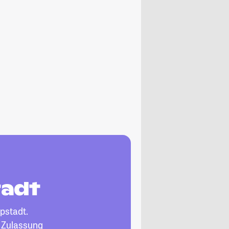
tadt
ppstadt.
, Zulassung