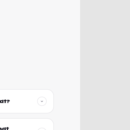
adt?
adt