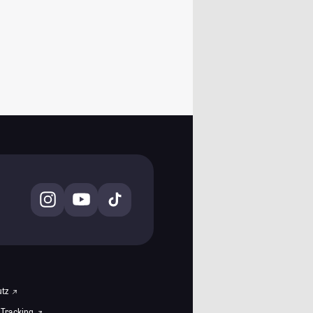
utz
 Tracking