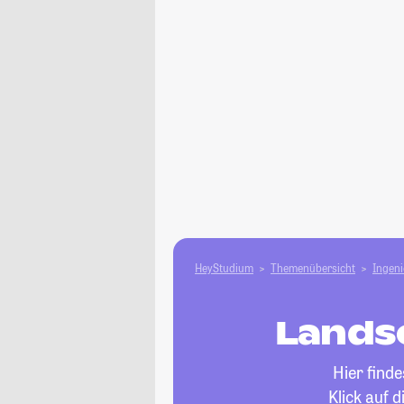
HeyStudium
Themenübersicht
Ingen
Lands
Hier find
Klick auf 