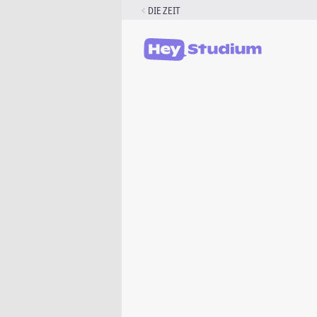
Zum
DIE ZEIT
Inhalt
springen