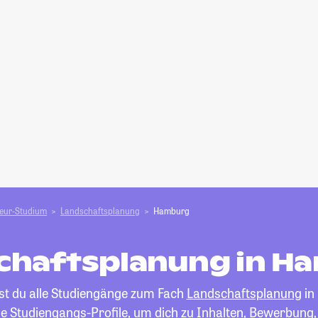
ieur-Studium
Landschaftsplanung
Hamburg
chaftsplanung in H
est du alle Studiengänge zum Fach
Landschaftsplanung
in
die Studiengangs-Profile, um dich zu Inhalten, Bewerbung