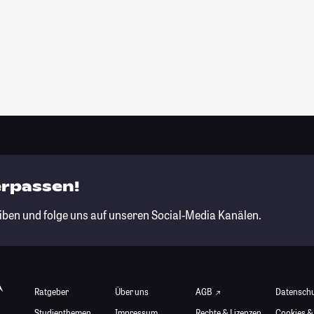
erpassen!
iben und folge uns auf unseren Social-Media Kanälen.
Ratgeber
Über uns
AGB
Datensch
Studienthemen
Impressum
Rechte & Lizenzen
Cookies &