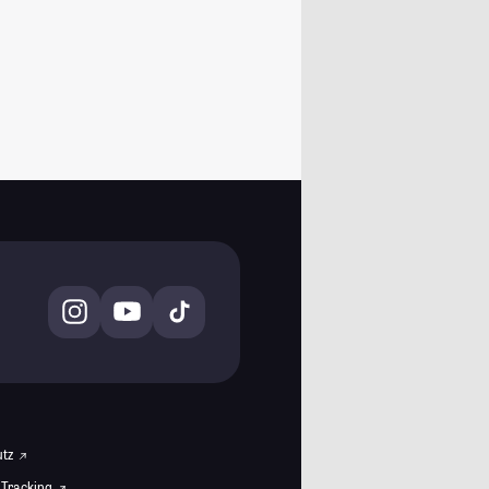
utz
 Tracking