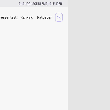
|
FÜR HOCHSCHULEN
FÜR LEHRER
ressentest
Ranking
Ratgeber