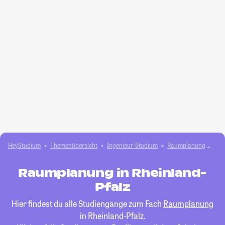
HeyStudium
Themenübersicht
Ingenieur-Studium
Raumplanung
Rhe
Raumplanung in Rheinland-
Pfalz
Hier findest du alle Studiengänge zum Fach
Raumplanung
in Rheinland-Pfalz.