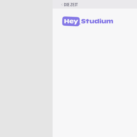
Zum
DIE ZEIT
Inhalt
springen