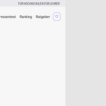
|
FÜR HOCHSCHULEN
FÜR LEHRER
ressentest
Ranking
Ratgeber