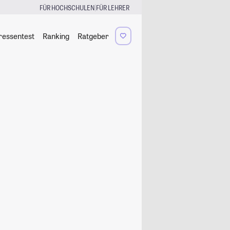
|
FÜR HOCHSCHULEN
FÜR LEHRER
ressentest
Ranking
Ratgeber