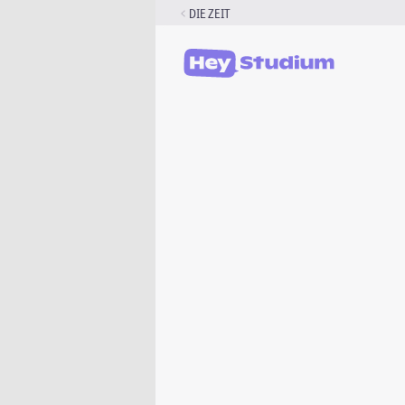
Zum
DIE ZEIT
Inhalt
springen