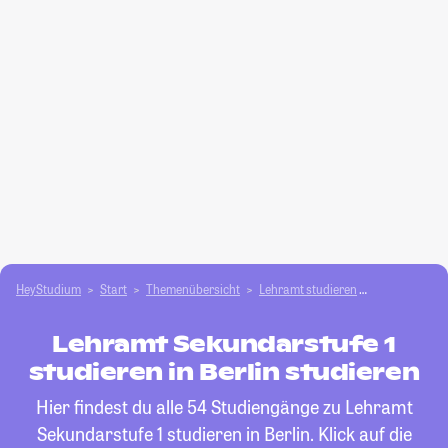
HeyStudium
Start
Themenübersicht
Lehramt studieren
Lehramt Seku
Lehramt Sekundarstufe 1
studieren in Berlin studieren
Hier findest du alle 54 Studiengänge zu Lehramt
Sekundarstufe 1 studieren in Berlin. Klick auf die