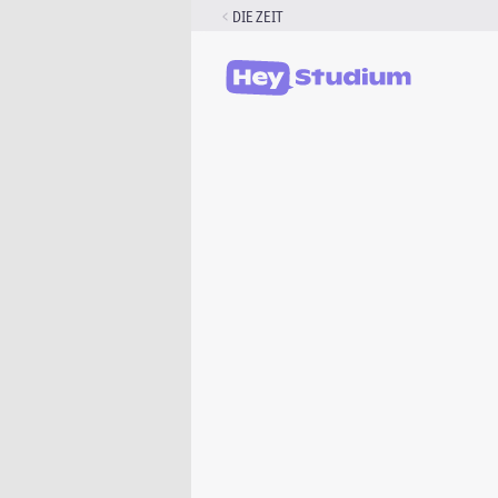
Zum
DIE ZEIT
Inhalt
springen