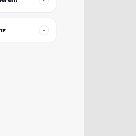
ieren?
n?