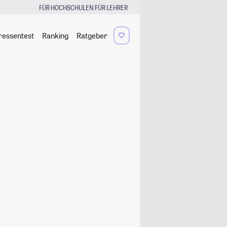
|
FÜR HOCHSCHULEN
FÜR LEHRER
ressentest
Ranking
Ratgeber