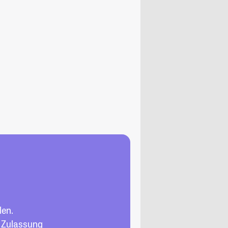
len.
, Zulassung