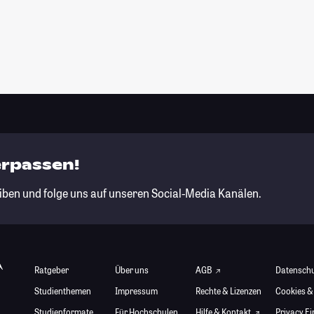
erpassen!
iben und folge uns auf unseren Social-Media Kanälen.
Ratgeber
Über uns
AGB
Datensch
Studienthemen
Impressum
Rechte & Lizenzen
Cookies &
Studienformate
Für Hochschulen
Hilfe & Kontakt
Privacy E