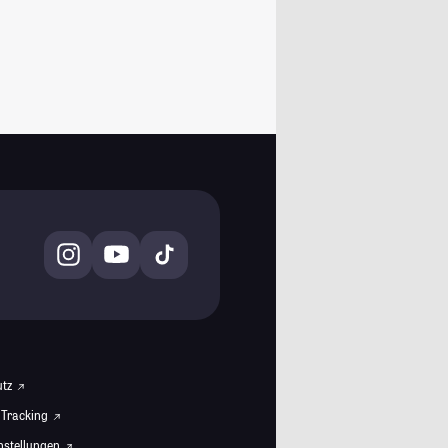
utz
 Tracking
instellungen