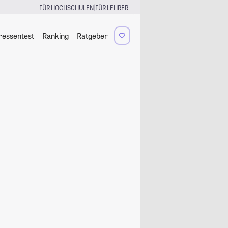
|
FÜR HOCHSCHULEN
FÜR LEHRER
ressentest
Ranking
Ratgeber