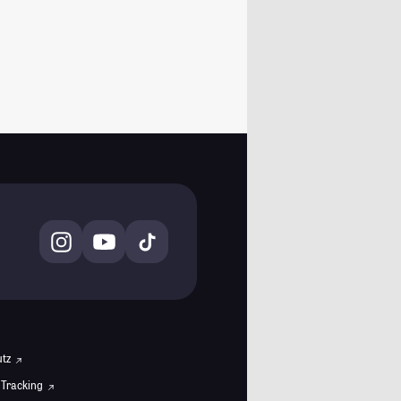
utz
 Tracking