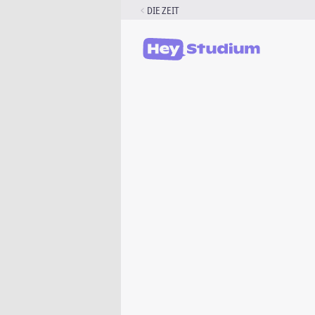
Zum
DIE ZEIT
Inhalt
springen