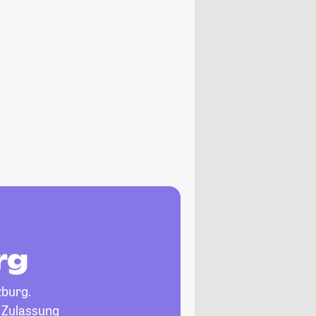
rg
burg.
, Zulassung