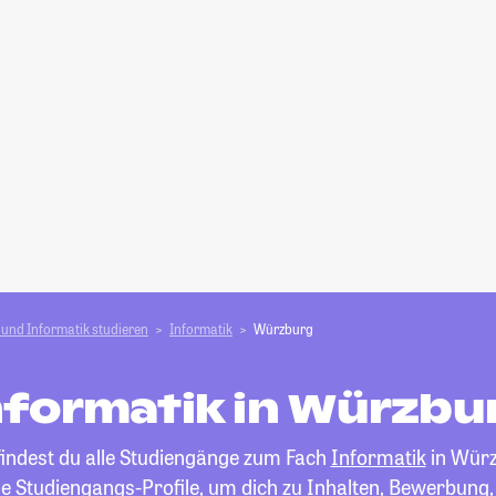
und Informatik studieren
Informatik
Würzburg
nformatik in Würzbu
findest du alle Studiengänge zum Fach
Informatik
in Würz
die Studiengangs-Profile, um dich zu Inhalten, Bewerbung