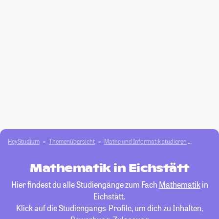
HeyStudium
Themenübersicht
Mathe und Informatik studieren
Mathema
Mathematik in Eichstätt
Hier findest du alle Studiengänge zum Fach
Mathematik
in
Eichstätt.
Klick auf die Studiengangs-Profile, um dich zu Inhalten,