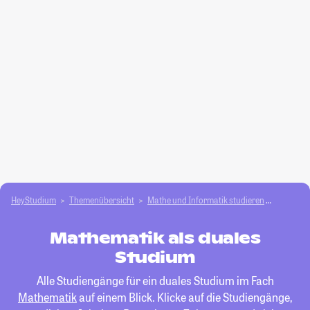
HeyStudium
Themenübersicht
Mathe und Informatik studieren
Mathema
Mathematik als duales
Studium
Alle Studiengänge für ein duales Studium im Fach
Mathematik
auf einem Blick. Klicke auf die Studiengänge,