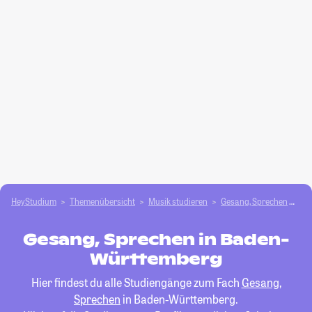
HeyStudium
Themenübersicht
Musik studieren
Gesang, Sprechen
Ba
Gesang, Sprechen in Baden-
Württemberg
Hier findest du alle Studiengänge zum Fach
Gesang,
Sprechen
in Baden-Württemberg.