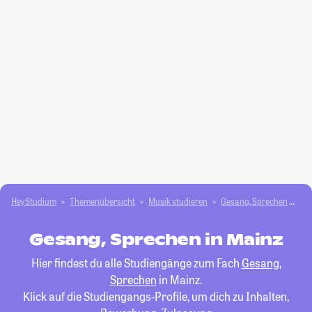
HeyStudium
Themenübersicht
Musik studieren
Gesang, Sprechen
Ma
Gesang, Sprechen in Mainz
Hier findest du alle Studiengänge zum Fach
Gesang,
Sprechen
in Mainz.
Klick auf die Studiengangs-Profile, um dich zu Inhalten,